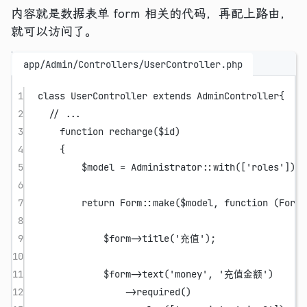
内容就是数据表单 form 相关的代码，再配上路由，
就可以访问了。
app/Admin/Controllers/UserController.php
1
class
UserController
extends
AdminController
{
2
// ...
3
function
recharge
($id)
4
{
5
$model 
=
Administrator
::
with
([
'roles'
]);
6
7
return
Form
::
make
($model, 
function
 (
Form
 
8
9
$form
->
title
(
'充值'
);
10
11
$form
->
text
(
'money'
, 
'充值金额'
)
12
->
required
()