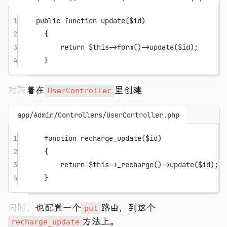
1
public
function
update
($id)
2
{
3
return
$this
->
form
()
->
update
($id);
4
}
对应着在
里创建
UserController
app/Admin/Controllers/UserController.php
1
function
recharge_update
($id)
2
{
3
return
$this
->
_recharge
()
->
update
($id);
4
}
同时，也配置一个
路由，到这个
put
方法上。
recharge_update