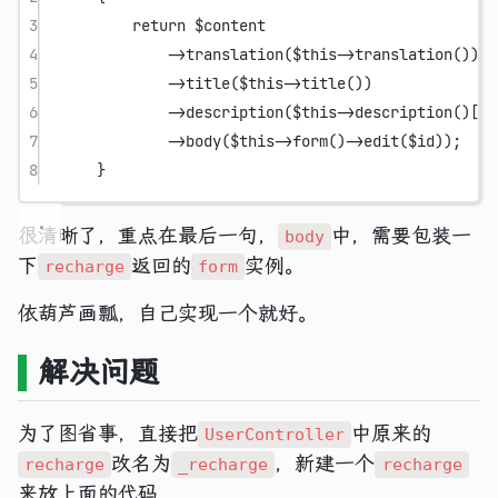
3
return
 $content
4
->
translation
(
$this
->
translation
())
5
->
title
(
$this
->
title
())
6
->
description
(
$this
->
description
()[
'e
7
->
body
(
$this
->
form
()
->
edit
($id));
8
}
很清晰了，重点在最后一句，
中，需要包装一
body
下
返回的
实例。
recharge
form
依葫芦画瓢，自己实现一个就好。
解决问题
为了图省事，直接把
中原来的
UserController
改名为
，新建一个
recharge
_recharge
recharge
来放上面的代码