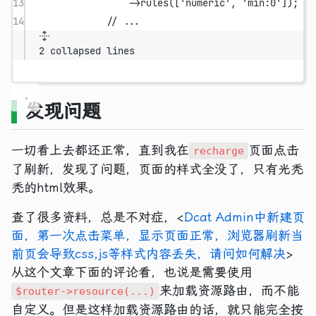
13
->
rules
([
'numeric'
, 
'min:0'
]);
14
// ...
2 collapsed lines
发现问题
一切看上去都还正常，直到我在
页面点击
recharge
了刷新，发现了问题，页面的样式全没了，只有光秃
秃的html效果。
查了很多资料，总是不对症，<
Dcat Admin中新建页
面，第一次点击菜单，显示页面正常，浏览器刷新当
前页会导致css,js等样式内容丢失，请问如何解决
>
从这个文章下面的评论看，也说是需要使用
来加载资源路由，而不能
$router->resource(...)
自定义。但是这样加载资源路由的话，就只能完全按