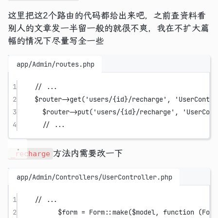
这里把这2个路由的代码都给出来吧，之前查资料看
别人的文章发一半留一般的就很不爽，我在不扩大篇
幅的情况下尽量写全一些
app/Admin/routes.php
1
// ...
2
$router
->
get
(
'users/{id}/recharge'
, 
'UserContro
3
$router
->
put
(
'users/{id}/recharge'
, 
'UserCont
4
// ...
方法内需要改一下
_recharge
app/Admin/Controllers/UserController.php
1
// ...
2
$form 
=
Form
::
make
($model, 
function
 (
Form