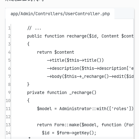
app/Admin/Controllers/UserController.php
1
// ...
2
public
function
recharge
($id, 
Content
 $conten
3
{
4
return
 $content
5
->
title
(
$this
->
title
())
6
->
description
(
$this
->
description[
'edi
7
->
body
(
$this
->
_recharge
()
->
edit
($id))
8
}
9
private
function
_recharge
()
10
{
11
$model 
=
Administrator
::
with
([
'roles'
]);
12
13
return
Form
::
make
($model, 
function
 (
Form
 
14
$id 
=
 $form
->
getKey
();