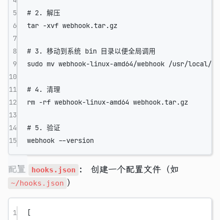
5
# 2. 解压
6
tar
-xvf
webhook.tar.gz
7
8
# 3. 移动到系统 bin 目录以便全局调用
9
sudo
mv
webhook-linux-amd64/webhook
/usr/local/bi
10
11
# 4. 清理
12
rm
-rf
webhook-linux-amd64
webhook.tar.gz
13
14
# 5. 验证
15
webhook
--version
配置
：
创建一个配置文件（如
hooks.json
）
~/hooks.json
1
[