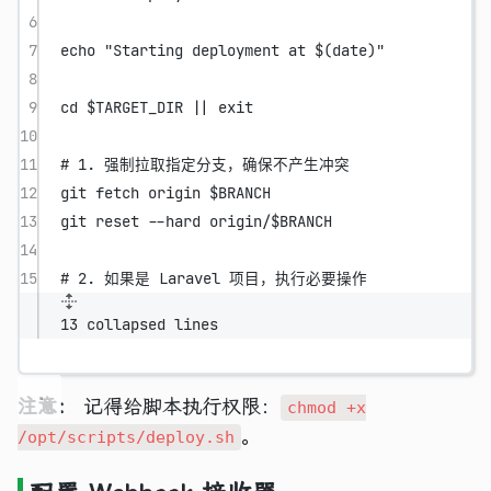
6
7
echo
"Starting deployment at $(
date
)"
8
9
cd
 $TARGET_DIR 
||
exit
10
11
# 1. 强制拉取指定分支，确保不产生冲突
12
git
fetch
origin
 $BRANCH
13
git
reset
--hard
origin/
$BRANCH
14
15
# 2. 如果是 Laravel 项目，执行必要操作
13 collapsed lines
注意：
记得给脚本执行权限：
chmod +x
。
/opt/scripts/deploy.sh