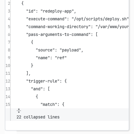
2
{
3
"id"
: 
"redeploy-app"
,
4
"execute-command"
: 
"/opt/scripts/deploy.sh"
,
5
"command-working-directory"
: 
"/var/www/your-p
6
"pass-arguments-to-command"
: [
7
{
8
"source"
: 
"payload"
,
9
"name"
: 
"ref"
10
}
11
],
12
"trigger-rule"
: {
13
"and"
: [
14
{
15
"match"
: {
22 collapsed lines