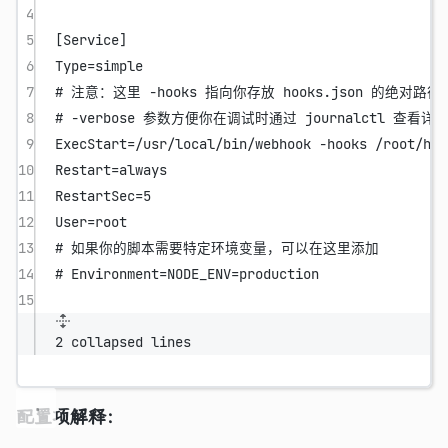
4
5
[Service]
6
Type
=simple
7
# 注意：这里 -hooks 指向你存放 hooks.json 的绝对路径
8
# -verbose 参数方便你在调试时通过 journalctl 查看详
9
ExecStart
=/usr/local/bin/webhook -hooks /root/hoo
10
Restart
=always
11
RestartSec
=5
12
User
=root
13
# 如果你的脚本需要特定环境变量，可以在这里添加
14
# Environment=NODE_ENV=production
15
2 collapsed lines
配置项解释：