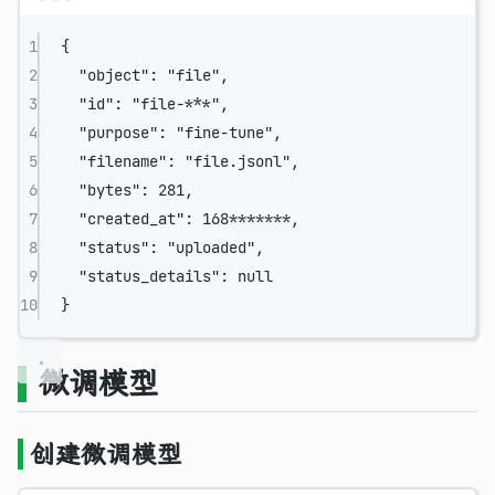
Terminal window
1
{
2
"object":
"file",
3
"id":
"file-***",
4
"purpose":
"fine-tune",
5
"filename":
"file.jsonl",
6
"bytes":
281,
7
"created_at":
168
*******
,
8
"status":
"uploaded",
9
"status_details":
null
10
}
微调模型
创建微调模型