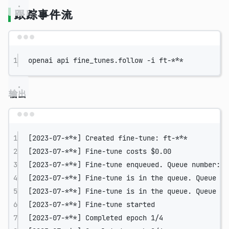
跟踪事件流
Terminal window
1
openai
api
fine_tunes.follow
-i
ft-
***
输出
Terminal window
1
[2023-07-
***
] Created fine-tune: ft-
***
2
[2023-07-
***
] Fine-tune costs 
$0
.00
3
[2023-07-
***
] Fine-tune enqueued. Queue number: 2
4
[2023-07-
***
] Fine-tune is in the queue. Queue nu
5
[2023-07-
***
] Fine-tune is in the queue. Queue nu
6
[2023-07-
***
] Fine-tune started
7
[2023-07-
***
] Completed epoch 1/4