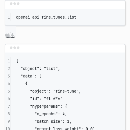
Terminal window
1
openai
api
fine_tunes.list
输出
Terminal window
1
{
2
"object":
"list",
3
"data":
 [
4
{
5
"object":
"fine-tune",
6
"id":
"ft-***"
7
"hyperparams":
{
8
"n_epochs":
4,
9
"batch_size":
1,
10
"prompt_loss_weight":
0.01,