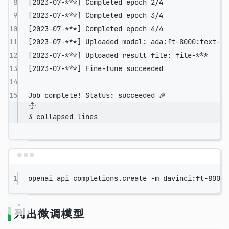
8
[2023-07-
***
] Completed epoch 2/4
9
[2023-07-
***
] Completed epoch 3/4
10
[2023-07-
***
] Completed epoch 4/4
11
[2023-07-
***
] Uploaded model: ada:ft-8000:text-mo
12
[2023-07-
***
] Uploaded result file: file-
***
13
[2023-07-
***
] Fine-tune succeeded
14
15
Job
complete!
Status:
succeeded
🎉
3 collapsed lines
Terminal window
1
openai
api
completions.create
-m
davinci:ft-8000:
列出微调模型