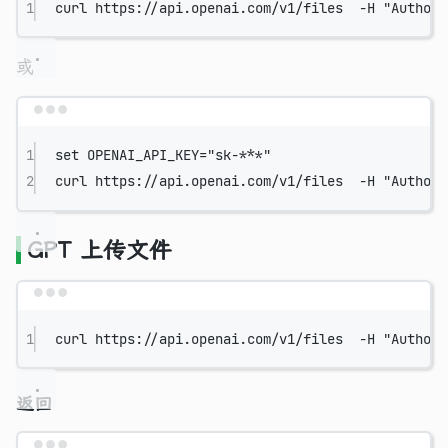
1
curl
https://api.openai.com/v1/files
 -H
"Authori
或
Terminal window
1
set
OPENAI_API_KEY="sk-***"
2
curl
https://api.openai.com/v1/files
 -H
"Authori
GPT 上传文件
Terminal window
1
curl
https://api.openai.com/v1/files
 -H
"Authori
返回