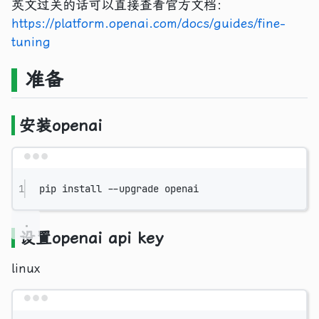
英文过关的话可以直接查看官方文档：
https://platform.openai.com/docs/guides/fine-
tuning
准备
安装openai
Terminal window
1
pip
install
--upgrade
openai
设置openai api key
linux
Terminal window