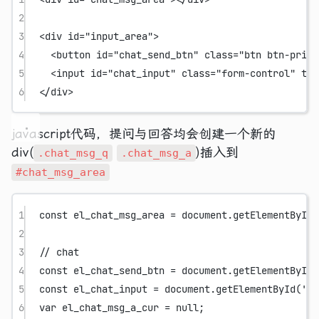
2
3
<
div
id
=
"input_area"
>
4
<
button
id
=
"chat_send_btn"
class
=
"btn btn-prima
5
<
input
id
=
"chat_input"
class
=
"form-control"
typ
6
</
div
>
javascript代码，提问与回答均会创建一个新的
div(
)插入到
.chat_msg_q
.chat_msg_a
#chat_msg_area
1
const
el_chat_msg_area
=
 document.
getElementById
(
2
3
// chat
4
const
el_chat_send_btn
=
 document.
getElementById
(
5
const
el_chat_input
=
 document.
getElementById
(
'ch
6
var
 el_chat_msg_a_cur 
=
null
;