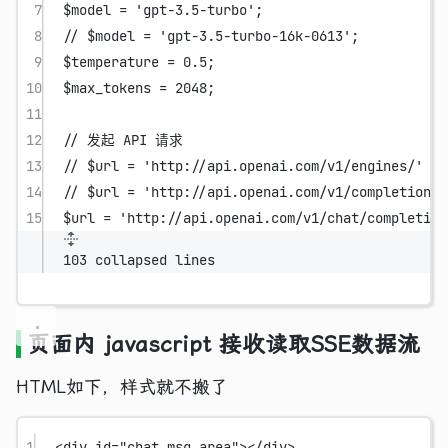
7
$model 
=
'gpt-3.5-turbo'
;
8
// $model = 'gpt-3.5-turbo-16k-0613';
9
$temperature 
=
0.5
;
10
$max_tokens 
=
2048
;
11
12
// 发起 API 请求
13
// $url = 'http://api.openai.com/v1/engines/' . 
14
// $url = 'http://api.openai.com/v1/completions'
15
$url 
=
'http://api.openai.com/v1/chat/completion
103 collapsed lines
页面内 javascript 接收读取SSE数据流
HTML如下，样式就不搬了
1
<
div
id
=
"chat_msg_area"
></
div
>