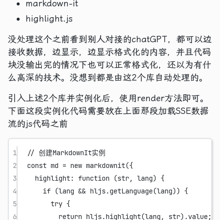
markdown-it
highlight.js
没处理这个之前看到别人对接的chatGPT，都可以边
接收数据，边显示，边显示格式化的内容，并且代码
块没输出完的情况下也可以正常格式化，还以为有什
么高深的技术。没想到都是由这2个库自动处理的。
引入上述2个库并实例化后，使用render方法即可。
下面这段实例化代码需要放在上面那段加载SSE数据
流的js代码之前
1
// 创建MarkdownIt实例
2
const
md
=
new
markdownit
({
3
highlight
: 
function
 (
str
, 
lang
) {
4
if
 (lang 
&&
 hljs.
getLanguage
(lang)) {
5
try
 {
6
return
 hljs.
highlight
(lang, str).value;