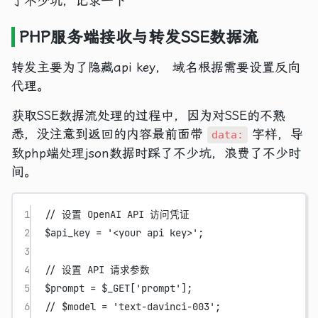
了不少坑，记录一下
PHP服务端接收与转发SSE数据流
转发主要为了隐藏api key， 域名根据需要设置反向
代理。
获取SSE数据流处理的过程中，因为对SSE的不熟
悉，没注意到返回的内容最前面带
字样，导
data:
致php端处理json数据时踩了不少坑，浪费了不少时
间。
1
// 设置 OpenAI API 访问凭证
2
$api_key 
=
'<your api key>'
;
3
4
// 设置 API 请求参数
5
$prompt 
=
 $_GET[
'prompt'
];
6
// $model = 'text-davinci-003';